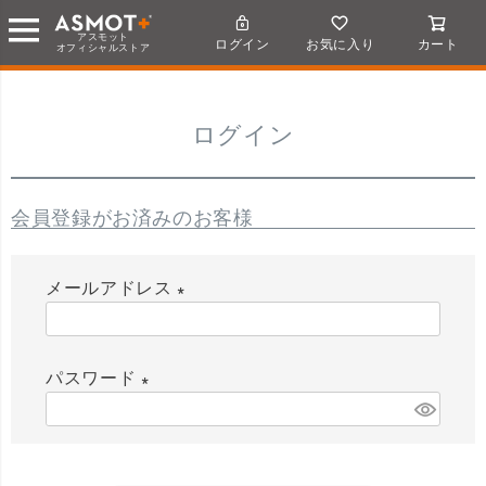
アスモット
ログイン
お気に入り
カート
オフィシャルストア
ログイン
会員登録がお済みのお客様
メールアドレス
(
必
パスワード
須
)
(
必
須