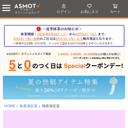
アスモット
ログイン
お気に入り
カート
オフィシャルストア
HOME
簡易測定器
簡易測定器