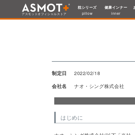
HOME
個人情報取り扱いについて
枕シリーズ
健康インナー
検索
pillow
inner
アスモット
オフィシャルストア
制定日
2022/02/18
会社名
ナオ・シング株式会社
はじめに