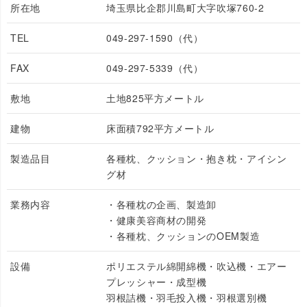
所在地
埼玉県比企郡川島町大字吹塚760-2
TEL
049-297-1590（代）
FAX
049-297-5339（代）
敷地
土地825平方メートル
建物
床面積792平方メートル
製造品目
各種枕、クッション・抱き枕・アイシン
グ材
業務内容
・各種枕の企画、製造卸
・健康美容商材の開発
・各種枕、クッションのOEM製造
設備
ポリエステル綿開綿機・吹込機・エアー
プレッシャー・成型機
羽根詰機・羽毛投入機・羽根選別機