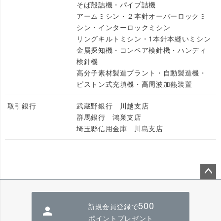
そば殻詰機・パイプ詰機
アームミシン・２本針オーバーロックミ
シン・インターロックミシン
リングキルトミシン・1本針本縫いミシン
金属探知機・コンベア検針機・ハンディ
検針機
高分子素材製造プラント・自動製造機・
ピストン式充填機・高周波加熱装置
取引銀行
武蔵野銀行 川越支店
群馬銀行 鴻巣支店
埼玉縣信用金庫 川島支店
ペー
ジト
500
新規会員登録で
ップ
へ
ポイントプレゼント