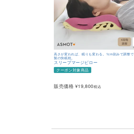
高さが変われば、眠りも変わる。1cm刻みで調整
製の快眠枕。
スリープマージピロー
クーポン対象商品
販売価格
¥
19,800
税込