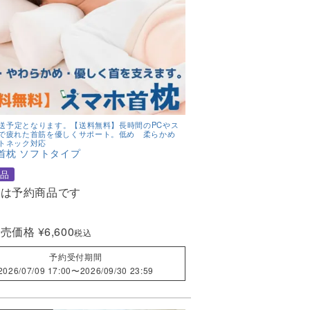
～発送予定となります。【送料無料】長時間のPCやス
で疲れた首筋を優しくサポート。低め 柔らかめ
トネック対応
首枕 ソフトタイプ
品
らは予約商品です
販売価格
¥
6,600
税込
予約受付期間
2026/07/09 17:00
〜
2026/09/30 23:59