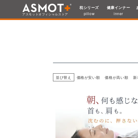
HOME
枕選びに困ったら
枕を好みから探す
かたさ
かたさ：やわらか
枕シリーズ
健康インナー
検索
pillow
inner
アスモット
オフィシャルストア
並び替え
価格が安い順
価格が高い順
新