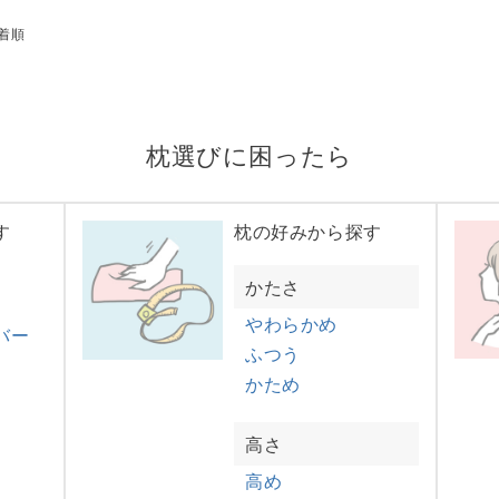
着順
枕選びに困ったら
す
枕の好みから探す
かたさ
やわらかめ
バー
ふつう
かため
高さ
高め