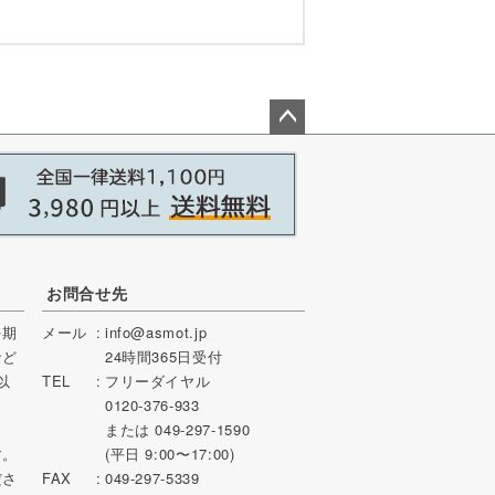
ペー
ジト
ップ
へ
お問合せ先
を期
メール
info@asmot.jp
など
24時間365日受付
以
TEL
フリーダイヤル
0120-376-933
または 049-297-1590
す。
(平日 9:00〜17:00)
ださ
FAX
049-297-5339