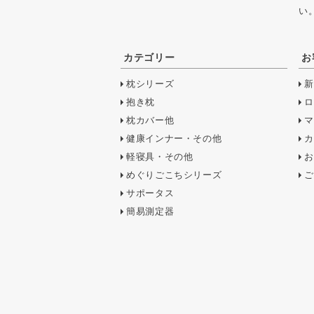
い
カテゴリー
お
枕シリーズ
新
抱き枕
ロ
枕カバー他
マ
健康インナー・その他
カ
軽寝具・その他
お
めぐりごこちシリーズ
ご
サポータス
簡易測定器