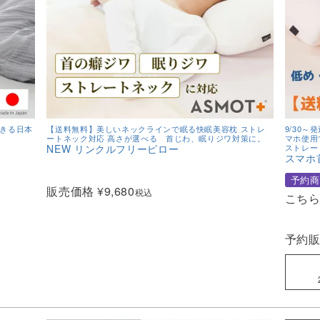
できる日本
【送料無料】美しいネックラインで眠る快眠美容枕 ストレ
9/30
ートネック対応 高さが選べる 首じわ、眠りジワ対策に。
マホ使用
NEW リンクルフリーピロー
ストレー
スマホ
予約商
販売価格
¥
9,680
税込
こち
予約