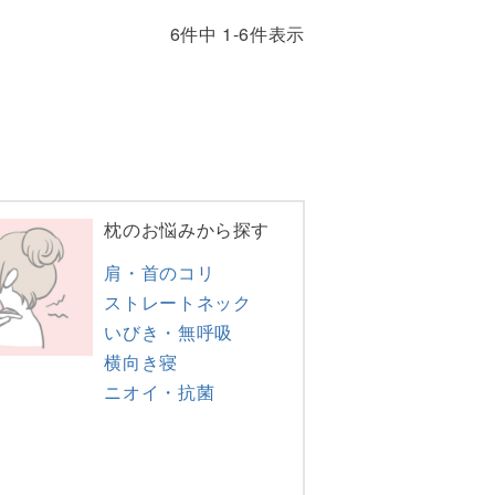
6
件中
1
-
6
件表示
枕のお悩みから探す
肩・首のコリ
ストレートネック
いびき・無呼吸
横向き寝
ニオイ・抗菌