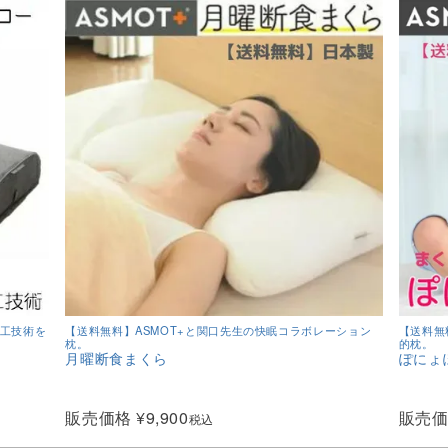
工技術を
【送料無料】ASMOT+と関口先生の快眠コラボレーション
【送料無
枕。
的枕。
月曜断食まくら
ぽにょ
販売価格
¥
9,900
販売
税込