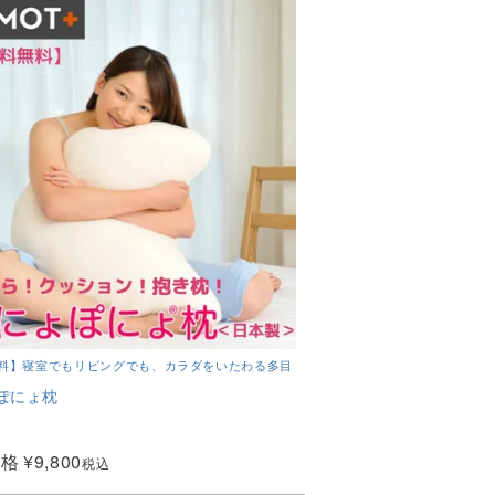
料】寝室でもリビングでも、カラダをいたわる多目
ぽにょ枕
価格
¥
9,800
税込