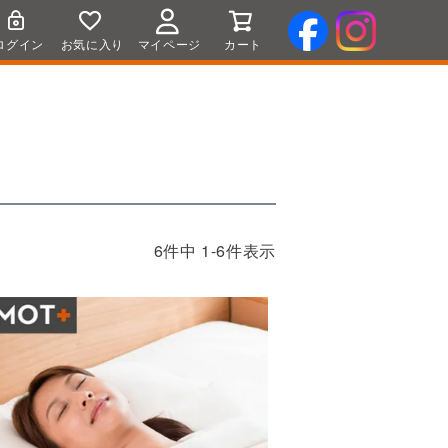
ログイン
お気に入り
マイページ
カート
6
件中
1
-
6
件表示