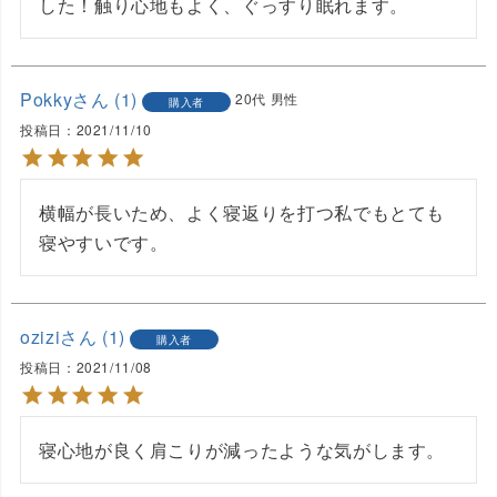
した！触り心地もよく、ぐっすり眠れます。
Pokky
1
20代
男性
購入者
投稿日
2021/11/10
横幅が長いため、よく寝返りを打つ私でもとても
寝やすいです。
ozizi
1
購入者
投稿日
2021/11/08
寝心地が良く肩こりが減ったような気がします。