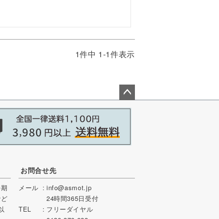
1
件中
1
-
1
件表示
ペー
ジト
ップ
へ
お問合せ先
を期
メール
info@asmot.jp
など
24時間365日受付
以
TEL
フリーダイヤル