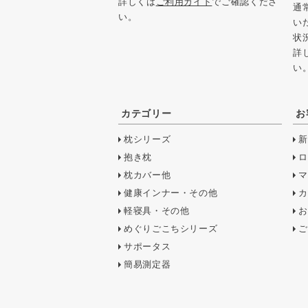
詳しくは
ご利用ガイド
でご確認くださ
通
い。
い
状
詳
い
カテゴリー
お
枕シリーズ
新
抱き枕
ロ
枕カバー他
マ
健康インナー・その他
カ
軽寝具・その他
お
めぐりごこちシリーズ
ご
サポータス
簡易測定器