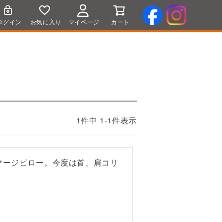
ログイン
お気に入り
マイページ
カート
1
件中
1
-
1
件表示
マージピロー。今度は首、肩コリ