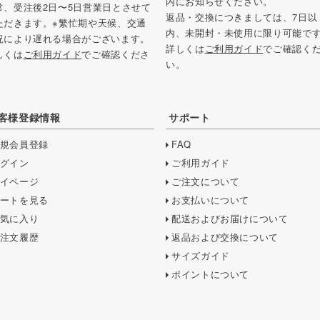
内にお知らせください。
常、受注後2日〜5日営業日とさせて
返品・交換につきましては、7日以
ただきます。※繁忙期や天候、交通
内、未開封・未使用に限り可能で
況により遅れる場合がございます。
詳しくは
ご利用ガイド
でご確認く
しくは
ご利用ガイド
でご確認くださ
い。
。
客様登録情報
サポート
規会員登録
FAQ
グイン
ご利用ガイド
イページ
ご注文について
ートを見る
お支払いについて
気に入り
配送およびお届けについて
注文履歴
返品および交換について
サイズガイド
ポイントについて