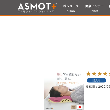
HOME
まっぴーさんのレビュー
枕シリーズ
健康インナー
検索
pillow
inner
アスモット
オフィシャルストア
購入者
投稿日
2022/09