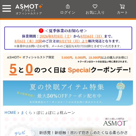
アスモット
ログイン
お気に入り
カート
オフィシャルストア
HOME
まくら
ぽにょぽにょ枕ムーン