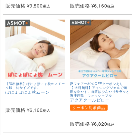
販売価格
¥
9,800
販売価格
¥
6,160
税込
税込
【送料無料】ぽにょぽにょ枕のスモー
夏フェアー30%OFFクーポンあり
ル版、枕サイズです。
【 送料無料】アイシングジェルで頭
ぽにょぽにょ枕ムーン
部を冷やす。首筋はひんやりサラッと
吸汗速乾 ウォッシャブル
アクアクールピロー
クーポン対象商品
販売価格
¥
6,160
税込
販売価格
¥
6,820
税込