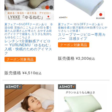
夏フェアー5%OFFクーポンあり 冷
夏フェアー 10％OFFクーポンあり
温仕様 至福のここちよさが目を覆う
接触冷感と吸汗速乾のＷ効果でひんや
湯たんぽ屋さんが考えた おやすみ前
りさらっと快適！
のアイケアで寝落ち カラダも気持ち
スリープマージピロー専用カ
もゆるむここちよさ
バー 涼感タイプ
レンチン1分新触感アイピロ
ー YURUNEMU「ゆるねむ」
クーポン対象商品
入眠・快眠のためのアイマス
ク
販売価格
¥
3,300
税込
クーポン対象商品
販売価格
¥
4,510
税込