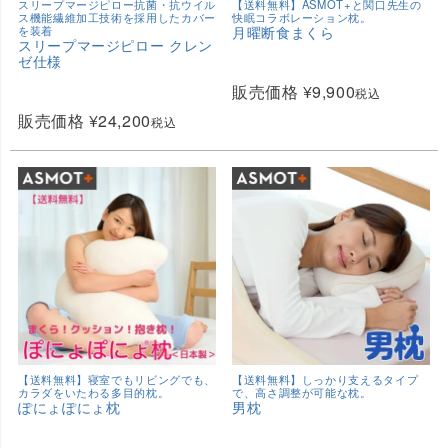
スリープマージピロー抗菌・抗ウイル
【送料無料】ASMOT+と関口先生の
ス機能繊維加工技術を採用したカバー
快眠コラボレーション枕。
を装着
月曜断食まくら
スリープマージピロー クレン
ゼ仕様
販売価格
¥
9,900
税込
販売価格
¥
24,200
税込
【送料無料】寝室でもリビングでも、
【送料無料】しっかり支えるタイプ
カラダをいたわる多目的枕。
で、高さ調整が可能な枕。
ぽにょぽにょ枕
男枕