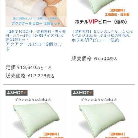
【2個で10%OFF・送料無料・男女兼
【送料無料】ダウンのような、ふんわ
用・カラー2色】43×63サイズ 枕 お
り包み込まれるホテル仕様の寝心地。
得な2個セット
ホテルVIPピロー 低め
アクアクールピロー2個セッ
ト
販売価格
¥
5,500
税込
定価
¥
13,640
のところ
販売価格
¥
12,276
税込