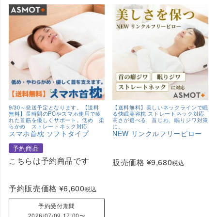
9/30～発送予定となります。【送料
【送料無料】美しいネックラインで眠
無料】長時間のPCやスマホ使用で疲
る快眠美容枕 ストレートネック対応
れた首筋を優しくサポート。低め 柔
高さが選べる 首じわ、眠りジワ対策
らかめ ストレートネック対応
に。
スマホ首枕 ソフトタイプ
NEW リンクルフリーピロー
予約商品
こちらは予約商品です
販売価格
¥
9,680
税込
予約販売価格
¥
6,600
税込
予約受付期間
2026/07/09 17:00
〜