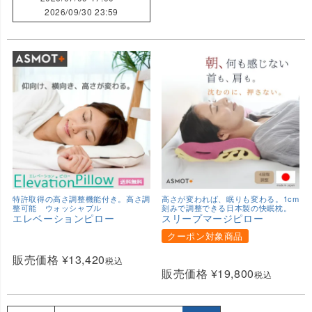
2026/09/30 23:59
特許取得の高さ調整機能付き。高さ調
高さが変われば、眠りも変わる。1cm
整可能 ウォッシャブル
刻みで調整できる日本製の快眠枕。
エレベーションピロー
スリープマージピロー
クーポン対象商品
販売価格
¥
13,420
税込
販売価格
¥
19,800
税込