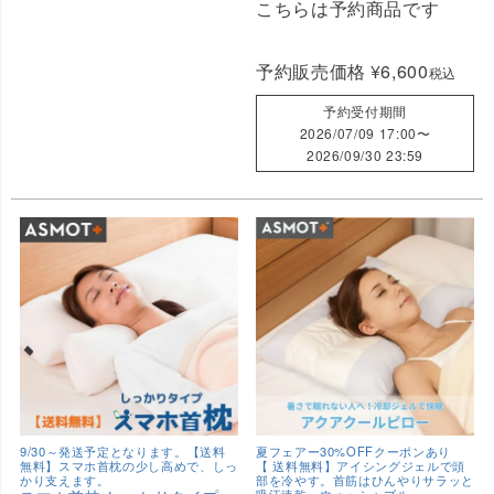
こちらは予約商品です
予約販売価格
¥
6,600
税込
予約受付期間
2026/07/09 17:00
〜
2026/09/30 23:59
9/30～発送予定となります。【送料
夏フェアー30%OFFクーポンあり
無料】スマホ首枕の少し高めで、しっ
【 送料無料】アイシングジェルで頭
かり支えます。
部を冷やす。首筋はひんやりサラッと
吸汗速乾 ウォッシャブル