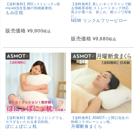
【送料無料】押圧+ストレッチ+枕
【送料無料】美しいネックラインで眠
miyabi先生監修の快眠健康枕。
る快眠美容枕 ストレートネック対応
もみ圧枕
高さが選べる 首じわ、眠りジワ対策
に。
NEW リンクルフリーピロー
販売価格
¥
9,900
税込
販売価格
¥
9,680
税込
【送料無料】寝室でもリビングでも、
【送料無料】ASMOT+と関口先生の
カラダをいたわる多目的枕。
快眠コラボレーション枕。
ぽにょぽにょ枕
月曜断食まくら