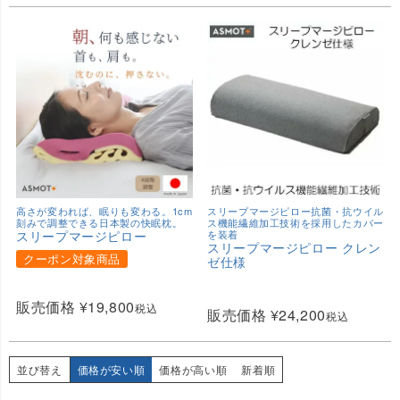
高さが変われば、眠りも変わる。1cm
スリープマージピロー抗菌・抗ウイル
刻みで調整できる日本製の快眠枕。
ス機能繊維加工技術を採用したカバー
スリープマージピロー
を装着
スリープマージピロー クレン
クーポン対象商品
ゼ仕様
販売価格
¥
19,800
税込
販売価格
¥
24,200
税込
並び替え
価格が安い順
価格が高い順
新着順