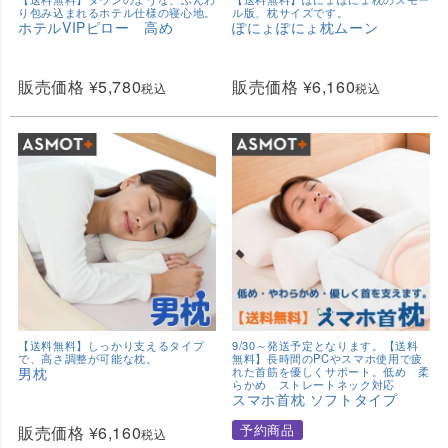
り包み込まれるホテル仕様の寝心地。
ル版、枕サイズです。
ホテルVIPピロー 高め
ぽにょぽにょ枕ムーン
販売価格
¥
5,780
販売価格
¥
6,160
税込
税込
【送料無料】しっかり支えるタイプ
9/30～発送予定となります。【送料
で、高さ調整が可能な枕。
無料】長時間のPCやスマホ使用で疲
男枕
れた首筋を優しくサポート。低め 柔
らかめ ストレートネック対応
スマホ首枕 ソフトタイプ
予約商品
販売価格
¥
6,160
税込