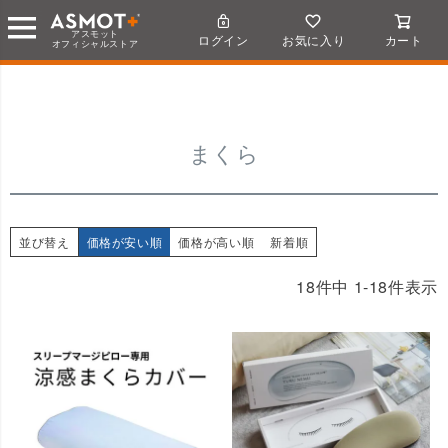
HOME
まくら
アスモット
ログイン
お気に入り
カート
オフィシャルストア
まくら
並び替え
価格が安い順
価格が高い順
新着順
18
件中
1
-
18
件表示