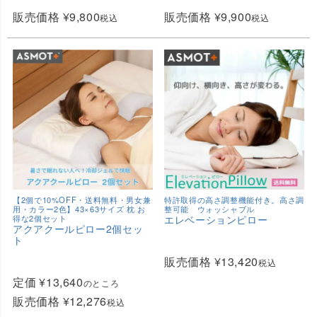
販売価格
¥
9,800
販売価格
¥
9,900
税込
税込
【2個で10%OFF・送料無料・男女兼
特許取得の高さ調整機能付き。高さ調
用・カラー2色】43×63サイズ 枕 お
整可能 ウォッシャブル
得な2個セット
エレベーションピロー
アクアクールピロー2個セッ
ト
販売価格
¥
13,420
税込
定価
¥
13,640
のところ
販売価格
¥
12,276
税込