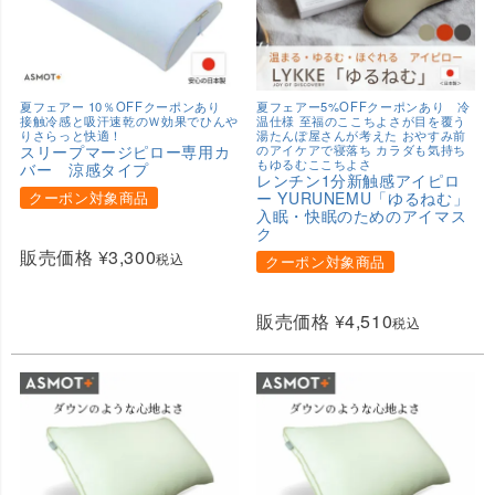
夏フェアー 10％OFFクーポンあり
夏フェアー5%OFFクーポンあり 冷
接触冷感と吸汗速乾のＷ効果でひんや
温仕様 至福のここちよさが目を覆う
りさらっと快適！
湯たんぽ屋さんが考えた おやすみ前
スリープマージピロー専用カ
のアイケアで寝落ち カラダも気持ち
もゆるむここちよさ
バー 涼感タイプ
レンチン1分新触感アイピロ
クーポン対象商品
ー YURUNEMU「ゆるねむ」
入眠・快眠のためのアイマス
ク
販売価格
¥
3,300
税込
クーポン対象商品
販売価格
¥
4,510
税込